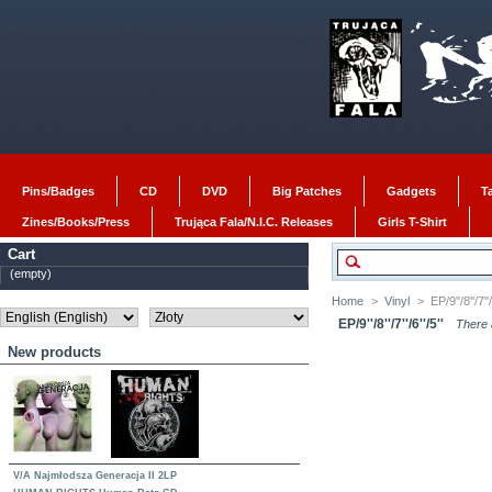
Pins/Badges
CD
DVD
Big Patches
Gadgets
T
Zines/Books/Press
Trująca Fala/N.I.C. Releases
Girls T-Shirt
Cart
(empty)
Home
>
Vinyl
>
EP/9''/8''/7''/
EP/9''/8''/7''/6''/5''
There 
New products
V/A Najmłodsza Generacja II 2LP