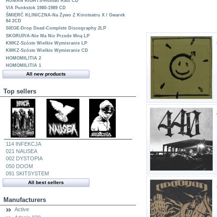
HUMAN RIGHTS-Human Rats CD
V/A Punkstok 1980-1989 CD
ŚMIERĆ KLINICZNA-Na Żywo Z Kinoteatru X / Gwarek
84 2CD
SIEGE-Drop Dead-Complete Discography 2LP
SKORUP/A-Nie Ma Nic Przede Mną LP
KMKZ-Szóste Wielkie Wymieranie LP
KMKZ-Szóste Wielkie Wymieranie CD
HOMOMILITIA 2
HOMOMILITIA 1
All new products
Top sellers
114 INFEKCJA
021 NAUSEA
002 DYSTOPIA
050 DOOM
091 SKITSYSTEM
All best sellers
Manufacturers
Active