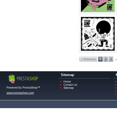
« Previous
1
2
3
..
Sitemap
Home
Contact us
Powered by PrestaShop™
Sitemap
www.prestashop.com