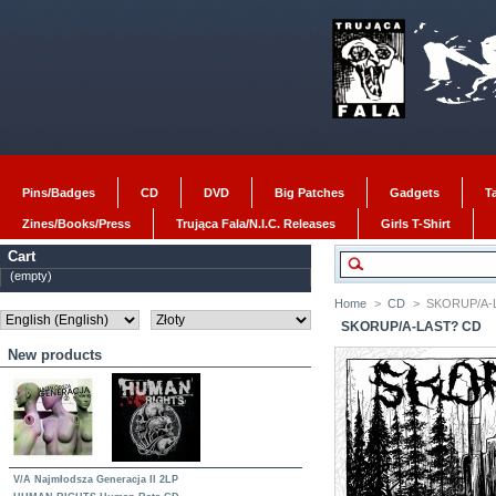
Pins/Badges
CD
DVD
Big Patches
Gadgets
T
Zines/Books/Press
Trująca Fala/N.I.C. Releases
Girls T-Shirt
Cart
(empty)
Home
>
CD
>
SKORUP/A-L
SKORUP/A-LAST? CD
New products
V/A Najmłodsza Generacja II 2LP