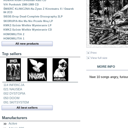
HUMAN RIGHTS-Human Rats CD
V/A Punkstok 1980-1989 CD
ŚMIERĆ KLINICZNA-Na Żywo Z Kinoteatru X / Gwarek
84 2CD
SIEGE-Drop Dead-Complete Discography 2LP
SKORUP/A-Nie Ma Nic Przede Mną LP
KMKZ-Szóste Wielkie Wymieranie LP
KMKZ-Szóste Wielkie Wymieranie CD
HOMOMILITIA 2
HOMOMILITIA 1
All new products
Print
Top sellers
View full size
MORE INFO
Nwe 10 songs angry, furious
114 INFEKCJA
021 NAUSEA
002 DYSTOPIA
050 DOOM
091 SKITSYSTEM
All best sellers
Manufacturers
Active