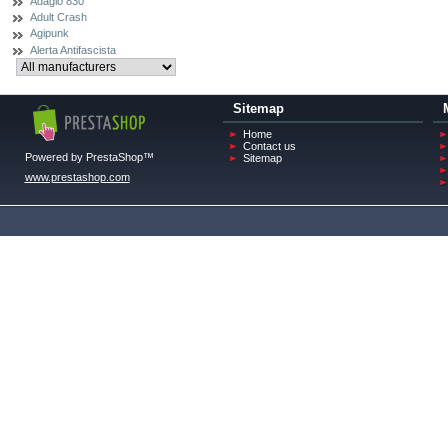
Adagio 830
Adult Crash
Agipunk
Alerta Antifascista
Sitemap
Home
Contact us
Powered by PrestaShop™
Sitemap
www.prestashop.com