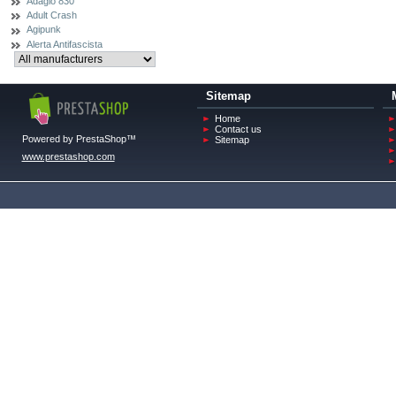
Adagio 830
Adult Crash
Agipunk
Alerta Antifascista
Sitemap
Home
Contact us
Powered by PrestaShop™
Sitemap
www.prestashop.com