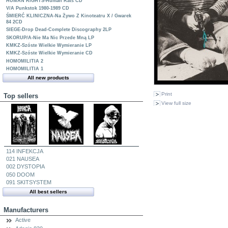
HUMAN RIGHTS-Human Rats CD
V/A Punkstok 1980-1989 CD
ŚMIERĆ KLINICZNA-Na Żywo Z Kinoteatru X / Gwarek
84 2CD
SIEGE-Drop Dead-Complete Discography 2LP
SKORUP/A-Nie Ma Nic Przede Mną LP
KMKZ-Szóste Wielkie Wymieranie LP
KMKZ-Szóste Wielkie Wymieranie CD
HOMOMILITIA 2
HOMOMILITIA 1
All new products
Print
Top sellers
View full size
114 INFEKCJA
021 NAUSEA
002 DYSTOPIA
050 DOOM
091 SKITSYSTEM
All best sellers
Manufacturers
Active