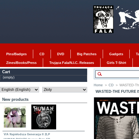
Pins/Badges
CD
DVD
Big Patches
Gadgets
T
Zines/Books/Press
Trująca Fala/N.I.C. Releases
Girls T-Shirt
Cart
(empty)
Home
>
CD
>
WASTED-The 
WASTED-THE FUTURE I
New products
V/A Najmłodsza Generacja II 2LP