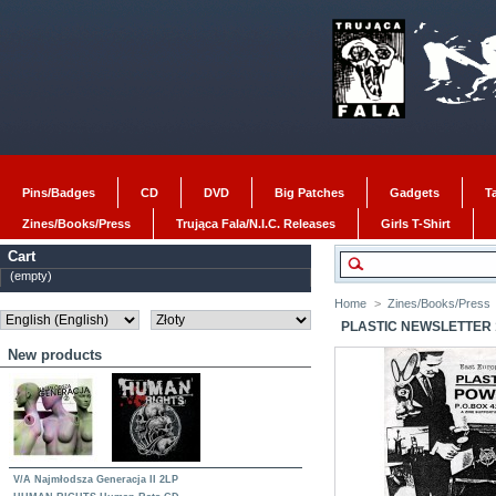
Pins/Badges
CD
DVD
Big Patches
Gadgets
T
Zines/Books/Press
Trująca Fala/N.I.C. Releases
Girls T-Shirt
Cart
(empty)
Home
>
Zines/Books/Press
PLASTIC NEWSLETTER 
New products
V/A Najmłodsza Generacja II 2LP