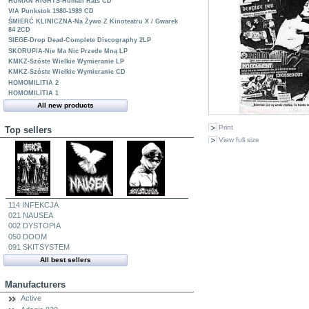
HUMAN RIGHTS-Human Rats CD
V/A Punkstok 1980-1989 CD
ŚMIERĆ KLINICZNA-Na Żywo Z Kinoteatru X / Gwarek
84 2CD
SIEGE-Drop Dead-Complete Discography 2LP
SKORUP/A-Nie Ma Nic Przede Mną LP
KMKZ-Szóste Wielkie Wymieranie LP
KMKZ-Szóste Wielkie Wymieranie CD
HOMOMILITIA 2
HOMOMILITIA 1
All new products
Print
Top sellers
View full size
114 INFEKCJA
021 NAUSEA
002 DYSTOPIA
050 DOOM
091 SKITSYSTEM
All best sellers
Manufacturers
Active