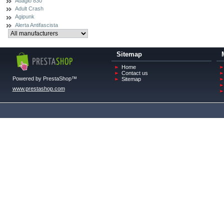
Adagio 830
Adult Crash
Agipunk
Alerta Antifascista
Sitemap
Home
Contact us
Powered by PrestaShop™
Sitemap
www.prestashop.com