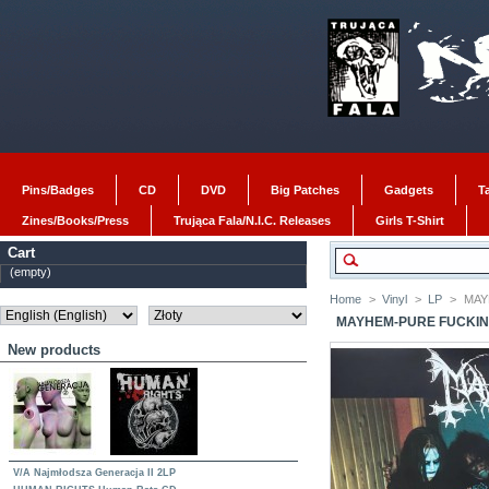
Pins/Badges
CD
DVD
Big Patches
Gadgets
T
Zines/Books/Press
Trująca Fala/N.I.C. Releases
Girls T-Shirt
Cart
(empty)
Home
>
Vinyl
>
LP
>
MAYH
MAYHEM-PURE FUCKIN
New products
V/A Najmłodsza Generacja II 2LP