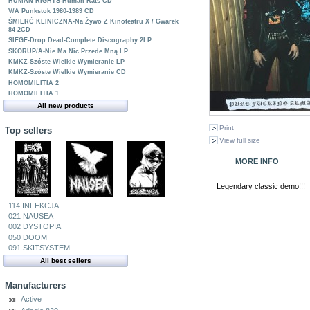
HUMAN RIGHTS-Human Rats CD
V/A Punkstok 1980-1989 CD
ŚMIERĆ KLINICZNA-Na Żywo Z Kinoteatru X / Gwarek
84 2CD
SIEGE-Drop Dead-Complete Discography 2LP
SKORUP/A-Nie Ma Nic Przede Mną LP
KMKZ-Szóste Wielkie Wymieranie LP
KMKZ-Szóste Wielkie Wymieranie CD
HOMOMILITIA 2
HOMOMILITIA 1
All new products
Print
Top sellers
View full size
MORE INFO
Legendary classic demo!!!
114 INFEKCJA
021 NAUSEA
002 DYSTOPIA
050 DOOM
091 SKITSYSTEM
All best sellers
Manufacturers
Active