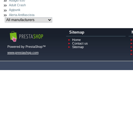
Adagio 830
Adult Crash
Agipunk
Alerta Antifascista
Sitemap
Home
Contact us
Powered by PrestaShop™
Sitemap
www.prestashop.com