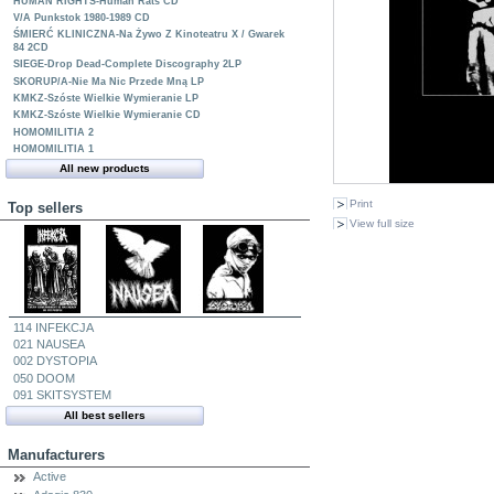
HUMAN RIGHTS-Human Rats CD
V/A Punkstok 1980-1989 CD
ŚMIERĆ KLINICZNA-Na Żywo Z Kinoteatru X / Gwarek
84 2CD
SIEGE-Drop Dead-Complete Discography 2LP
SKORUP/A-Nie Ma Nic Przede Mną LP
KMKZ-Szóste Wielkie Wymieranie LP
KMKZ-Szóste Wielkie Wymieranie CD
HOMOMILITIA 2
HOMOMILITIA 1
All new products
Print
Top sellers
View full size
114 INFEKCJA
021 NAUSEA
002 DYSTOPIA
050 DOOM
091 SKITSYSTEM
All best sellers
Manufacturers
Active