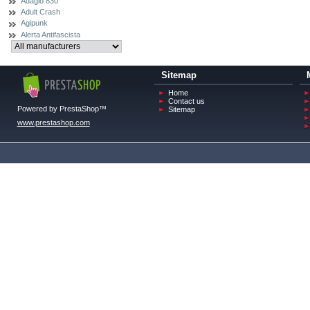
Adagio 830
Adult Crash
Agipunk
Alerta Antifascista
Sitemap
Home
Contact us
Powered by PrestaShop™
Sitemap
www.prestashop.com