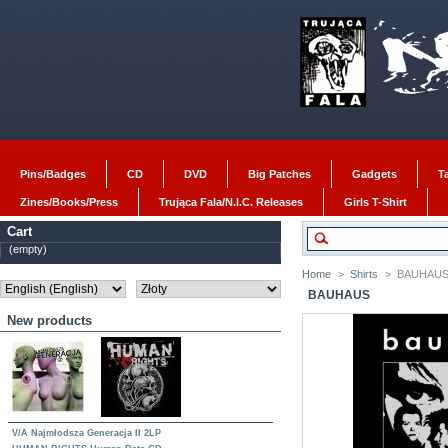
Pins/Badges
CD
DVD
Big Patches
Gadgets
T
Zines/Books/Press
Trująca Fala/N.I.C. Releases
Girls T-Shirt
Cart
(empty)
Home
>
Shirts
>
BAUHAU
BAUHAUS
New products
V/A Najmłodsza Generacja II 2LP