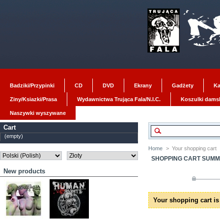
Badziki/Przypinki
CD
DVD
Ekrany
Gadżety
Ka
Ziny/Ksiazki/Prasa
Wydawnictwa Trująca Fala/N.I.C.
Koszulki dams
Naszywki wyszywane
Cart
(empty)
Home
>
Your shopping cart
SHOPPING CART SUM
New products
Your shopping cart is