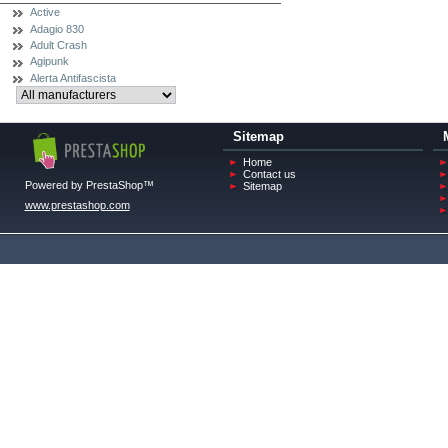
Active
Adagio 830
Adult Crash
Agipunk
Alerta Antifascista
Sitemap
Home
Contact us
Powered by PrestaShop™
Sitemap
www.prestashop.com