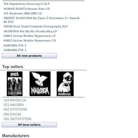
V/A Najmłodsza Generacja II 2LP
HUMAN RIGHTS-Human Rats CD
V/A Punkstok 1980-1989 CD
ŚMIERĆ KLINICZNA-Na Żywo Z Kinoteatru X / Gwarek
84 2CD
SIEGE-Drop Dead-Complete Discography 2LP
SKORUP/A-Nie Ma Nic Przede Mną LP
KMKZ-Szóste Wielkie Wymieranie LP
KMKZ-Szóste Wielkie Wymieranie CD
HOMOMILITIA 2
HOMOMILITIA 1
All new products
Top sellers
114 INFEKCJA
021 NAUSEA
002 DYSTOPIA
050 DOOM
091 SKITSYSTEM
All best sellers
Manufacturers