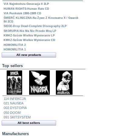
V/A Najmłodsza Generacja II 2LP
HUMAN RIGHTS-Human Rats CD
V/A Punkstok 1980-1989 CD
ŚMIERĆ KLINICZNA-Na Żywo Z Kinoteatru X / Gwarek
84 2CD
SIEGE-Drop Dead-Complete Discography 2LP
SKORUP/A-Nie Ma Nic Przede Mną LP
KMKZ-Szóste Wielkie Wymieranie LP
KMKZ-Szóste Wielkie Wymieranie CD
HOMOMILITIA 2
HOMOMILITIA 1
All new products
Top sellers
114 INFEKCJA
021 NAUSEA
002 DYSTOPIA
050 DOOM
091 SKITSYSTEM
All best sellers
Manufacturers