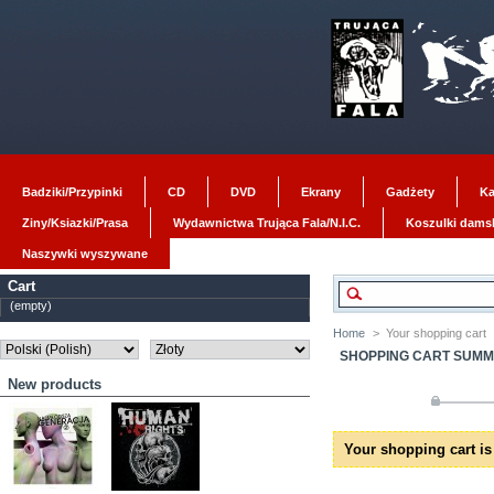
Badziki/Przypinki
CD
DVD
Ekrany
Gadżety
Ka
Ziny/Ksiazki/Prasa
Wydawnictwa Trująca Fala/N.I.C.
Koszulki dams
Naszywki wyszywane
Cart
(empty)
Home
>
Your shopping cart
SHOPPING CART SUM
New products
Your shopping cart is