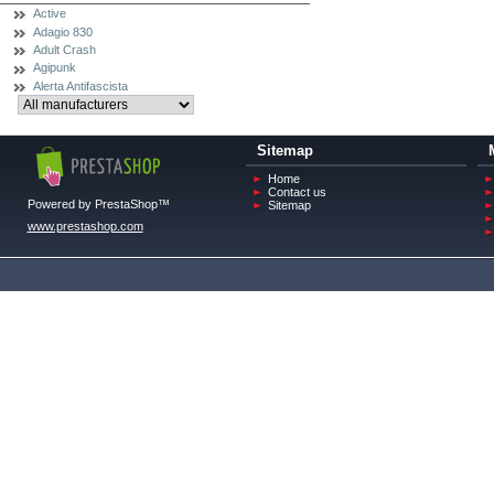
Active
Adagio 830
Adult Crash
Agipunk
Alerta Antifascista
Sitemap
Home
Contact us
Powered by PrestaShop™
Sitemap
www.prestashop.com