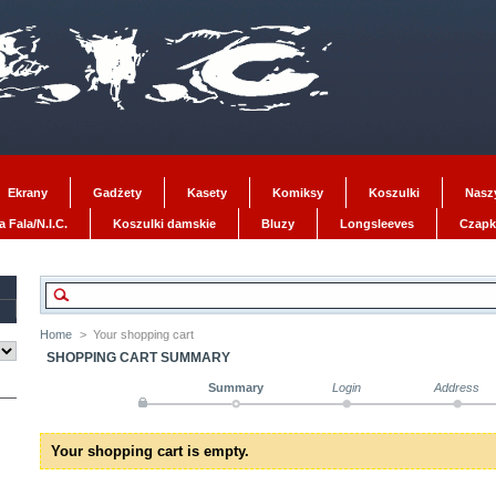
Ekrany
Gadżety
Kasety
Komiksy
Koszulki
Nasz
 Fala/N.I.C.
Koszulki damskie
Bluzy
Longsleeves
Czapk
Home
>
Your shopping cart
SHOPPING CART SUMMARY
Summary
Login
Address
Your shopping cart is empty.