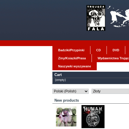
Badziki/Przypinki
CD
DVD
Ziny/Ksiazki/Prasa
Wydawnictwa Trująca
Naszywki wyszywane
Cart
(empty)
New products