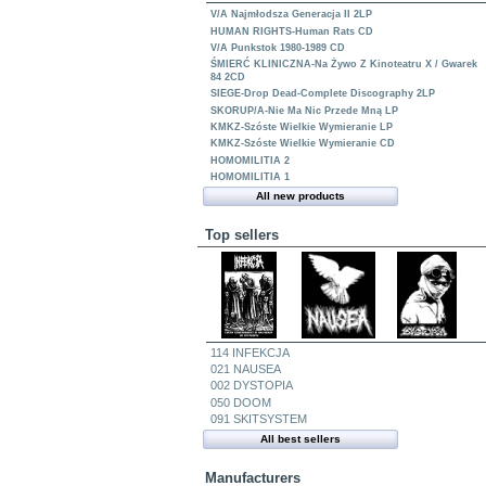
V/A Najmłodsza Generacja II 2LP
HUMAN RIGHTS-Human Rats CD
V/A Punkstok 1980-1989 CD
ŚMIERĆ KLINICZNA-Na Żywo Z Kinoteatru X / Gwarek
84 2CD
SIEGE-Drop Dead-Complete Discography 2LP
SKORUP/A-Nie Ma Nic Przede Mną LP
KMKZ-Szóste Wielkie Wymieranie LP
KMKZ-Szóste Wielkie Wymieranie CD
HOMOMILITIA 2
HOMOMILITIA 1
All new products
Top sellers
114 INFEKCJA
021 NAUSEA
002 DYSTOPIA
050 DOOM
091 SKITSYSTEM
All best sellers
Manufacturers