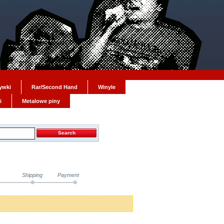
ywki
Rar/Second Hand
Winyle
i
Metalowe piny
Shipping
Payment