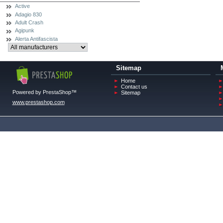
Active
Adagio 830
Adult Crash
Agipunk
Alerta Antifascista
Sitemap
Home
Contact us
Powered by PrestaShop™
Sitemap
www.prestashop.com