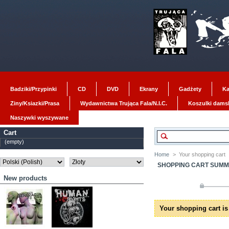
Badziki/Przypinki
CD
DVD
Ekrany
Gadżety
Ka
Ziny/Ksiazki/Prasa
Wydawnictwa Trująca Fala/N.I.C.
Koszulki dams
Naszywki wyszywane
Cart
(empty)
Home
>
Your shopping cart
SHOPPING CART SUM
New products
Your shopping cart is