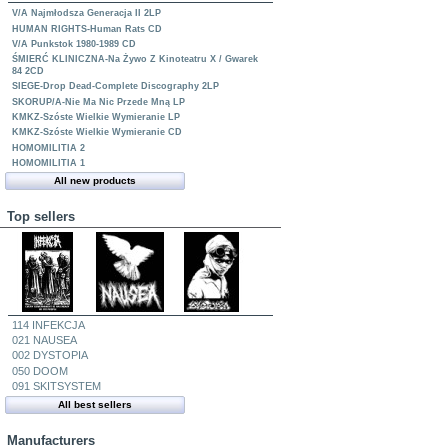
V/A Najmłodsza Generacja II 2LP
HUMAN RIGHTS-Human Rats CD
V/A Punkstok 1980-1989 CD
ŚMIERĆ KLINICZNA-Na Żywo Z Kinoteatru X / Gwarek
84 2CD
SIEGE-Drop Dead-Complete Discography 2LP
SKORUP/A-Nie Ma Nic Przede Mną LP
KMKZ-Szóste Wielkie Wymieranie LP
KMKZ-Szóste Wielkie Wymieranie CD
HOMOMILITIA 2
HOMOMILITIA 1
All new products
Top sellers
114 INFEKCJA
021 NAUSEA
002 DYSTOPIA
050 DOOM
091 SKITSYSTEM
All best sellers
Manufacturers