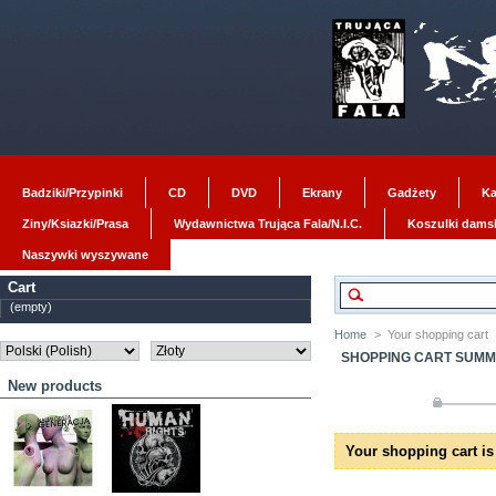
Badziki/Przypinki
CD
DVD
Ekrany
Gadżety
Ka
Ziny/Ksiazki/Prasa
Wydawnictwa Trująca Fala/N.I.C.
Koszulki dams
Naszywki wyszywane
Cart
(empty)
Home
>
Your shopping cart
SHOPPING CART SUM
New products
Your shopping cart is