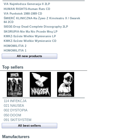
V/A Najmłodsza Generacja II 2LP
HUMAN RIGHTS-Human Rats CD
V/A Punkstok 1980-1989 CD
ŚMIERĆ KLINICZNA-Na Żywo Z Kinoteatru X / Gwarek
84 2CD
SIEGE-Drop Dead-Complete Discography 2LP
SKORUP/A-Nie Ma Nic Przede Mną LP
KMKZ-Szóste Wielkie Wymieranie LP
KMKZ-Szóste Wielkie Wymieranie CD
HOMOMILITIA 2
HOMOMILITIA 1
All new products
Top sellers
114 INFEKCJA
021 NAUSEA
002 DYSTOPIA
050 DOOM
091 SKITSYSTEM
All best sellers
Manufacturers