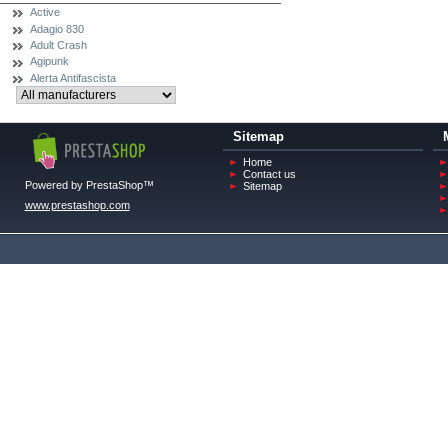
Active
Adagio 830
Adult Crash
Agipunk
Alerta Antifascista
Sitemap
Home
Contact us
Powered by PrestaShop™
Sitemap
www.prestashop.com