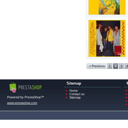
« Previous
1
2
3
4
Sitemap
Home
Contact us
Powered by PrestaShop™
Sitemap
www.prestashop.com