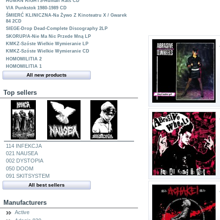
HUMAN RIGHTS-Human Rats CD
V/A Punkstok 1980-1989 CD
ŚMIERĆ KLINICZNA-Na Żywo Z Kinoteatru X / Gwarek
84 2CD
SIEGE-Drop Dead-Complete Discography 2LP
SKORUP/A-Nie Ma Nic Przede Mną LP
KMKZ-Szóste Wielkie Wymieranie LP
KMKZ-Szóste Wielkie Wymieranie CD
HOMOMILITIA 2
HOMOMILITIA 1
All new products
Top sellers
114 INFEKCJA
021 NAUSEA
002 DYSTOPIA
050 DOOM
091 SKITSYSTEM
All best sellers
Manufacturers
Active