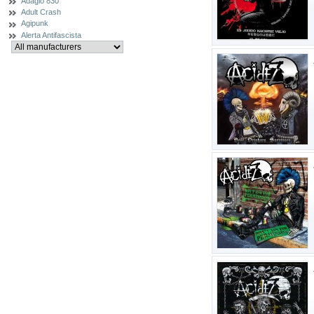
Adagio 830
Adult Crash
Agipunk
Alerta Antifascista