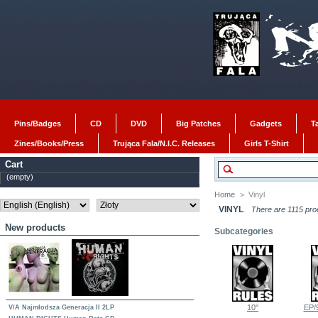
Pins/Badges
CD
DVD
Big Patches
Gadgets
T
Zines/Books/Press
Trująca Fala/N.I.C. Releases
Girls T-Shirt
Cart
(empty)
Home
>
Vinyl
VINYL
There are 1115 pro
New products
Subcategories
10''
EP/9'
V/A Najmłodsza Generacja II 2LP