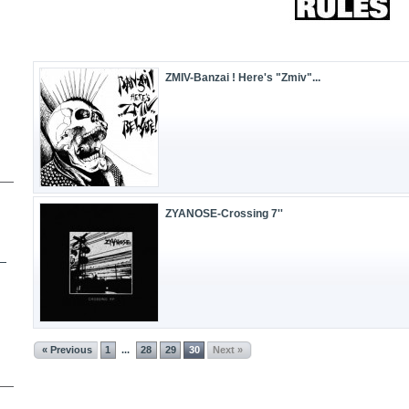
ZMIV-Banzai ! Here's "Zmiv"...
ZYANOSE-Crossing 7''
« Previous
1
28
29
30
Next »
...