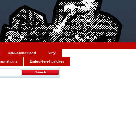
Rar/Second Hand
Vinyl
namel pins
Embroidered patches