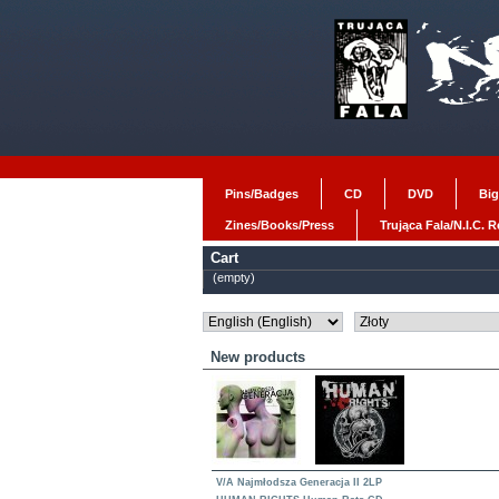
Pins/Badges
CD
DVD
Big
Zines/Books/Press
Trująca Fala/N.I.C. 
Cart
(empty)
New products
V/A Najmłodsza Generacja II 2LP