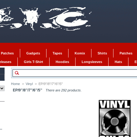
 Patches
Gadgets
Tapes
Komix
Shirts
Patches
Releases
Girls T-Shirt
Hoodies
Longsleeves
Hats
E
Home
>
Vinyl
>
EP/9''/8''/7''/6''/5''
EP/9''/8''/7''/6''/5''
There are 292 products.