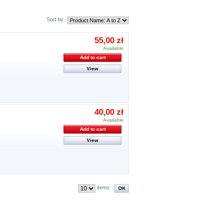
Sort by
55,00 zł
Available
Add to cart
View
40,00 zł
Available
Add to cart
View
items: