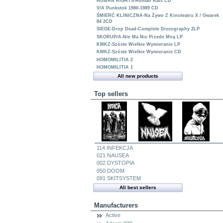
HUMAN RIGHTS-Human Rats CD
V/A Punkstok 1980-1989 CD
ŚMIERĆ KLINICZNA-Na Żywo Z Kinoteatru X / Gwarek
84 2CD
SIEGE-Drop Dead-Complete Discography 2LP
SKORUP/A-Nie Ma Nic Przede Mną LP
KMKZ-Szóste Wielkie Wymieranie LP
KMKZ-Szóste Wielkie Wymieranie CD
HOMOMILITIA 2
HOMOMILITIA 1
All new products
Top sellers
114 INFEKCJA
021 NAUSEA
002 DYSTOPIA
050 DOOM
091 SKITSYSTEM
All best sellers
Manufacturers
Active