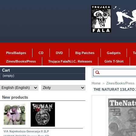
Pins/Badges
CD
DVD
Big Patches
Gadgets
T
Zines/Books/Press
Trująca Fala/N.I.C. Releases
Girls T-Shirt
Cart
(empty)
Home
>
Zines/Books/Press
THE NATURAT 13/LATO 
New products
V/A Najmłodsza Generacja II 2LP