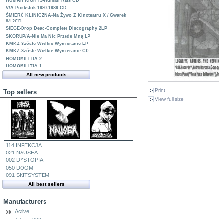
HUMAN RIGHTS-Human Rats CD
V/A Punkstok 1980-1989 CD
ŚMIERĆ KLINICZNA-Na Żywo Z Kinoteatru X / Gwarek
84 2CD
SIEGE-Drop Dead-Complete Discography 2LP
SKORUP/A-Nie Ma Nic Przede Mną LP
KMKZ-Szóste Wielkie Wymieranie LP
KMKZ-Szóste Wielkie Wymieranie CD
HOMOMILITIA 2
HOMOMILITIA 1
All new products
Print
Top sellers
View full size
114 INFEKCJA
021 NAUSEA
002 DYSTOPIA
050 DOOM
091 SKITSYSTEM
All best sellers
Manufacturers
Active