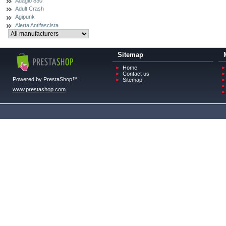
Adagio 830
Adult Crash
Agipunk
Alerta Antifascista
Sitemap
Home
Contact us
Powered by PrestaShop™
Sitemap
www.prestashop.com