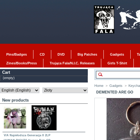
Pins/Badges
CD
DVD
Big Patches
Gadgets
T
Zines/Books/Press
Trująca Fala/N.I.C. Releases
Girls T-Shirt
Cart
(empty)
Home
>
Gadgets
>
Keycha
DEMENTED ARE GO
New products
V/A Najmłodsza Generacja II 2LP