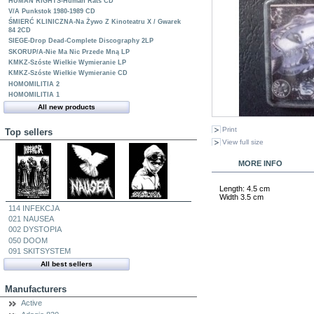
HUMAN RIGHTS-Human Rats CD
V/A Punkstok 1980-1989 CD
ŚMIERĆ KLINICZNA-Na Żywo Z Kinoteatru X / Gwarek
84 2CD
SIEGE-Drop Dead-Complete Discography 2LP
SKORUP/A-Nie Ma Nic Przede Mną LP
KMKZ-Szóste Wielkie Wymieranie LP
KMKZ-Szóste Wielkie Wymieranie CD
HOMOMILITIA 2
HOMOMILITIA 1
All new products
Print
Top sellers
View full size
MORE INFO
Length
: 4.5 cm
Width
3.5 cm
114 INFEKCJA
021 NAUSEA
002 DYSTOPIA
050 DOOM
091 SKITSYSTEM
All best sellers
Manufacturers
Active