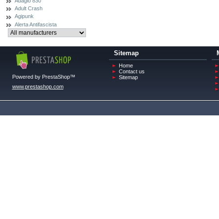
Adagio 830
Adult Crash
Agipunk
Alerta Antifascista
Sitemap
Home
Contact us
Powered by PrestaShop™
Sitemap
www.prestashop.com