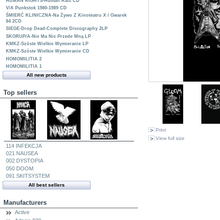
HUMAN RIGHTS-Human Rats CD
V/A Punkstok 1980-1989 CD
ŚMIERĆ KLINICZNA-Na Żywo Z Kinoteatru X / Gwarek
84 2CD
SIEGE-Drop Dead-Complete Discography 2LP
SKORUP/A-Nie Ma Nic Przede Mną LP
KMKZ-Szóste Wielkie Wymieranie LP
KMKZ-Szóste Wielkie Wymieranie CD
HOMOMILITIA 2
HOMOMILITIA 1
All new products
Top sellers
Print
View full size
114 INFEKCJA
021 NAUSEA
002 DYSTOPIA
050 DOOM
091 SKITSYSTEM
All best sellers
Manufacturers
Active