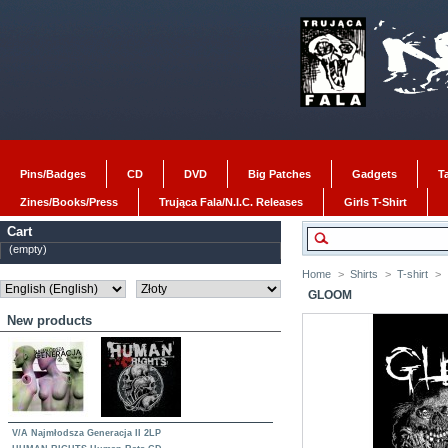
Pins/Badges
CD
DVD
Big Patches
Gadgets
T
Zines/Books/Press
Trująca Fala/N.I.C. Releases
Girls T-Shirt
Cart
(empty)
Home
>
Shirts
>
T-shirt
>
GLOOM
New products
V/A Najmłodsza Generacja II 2LP