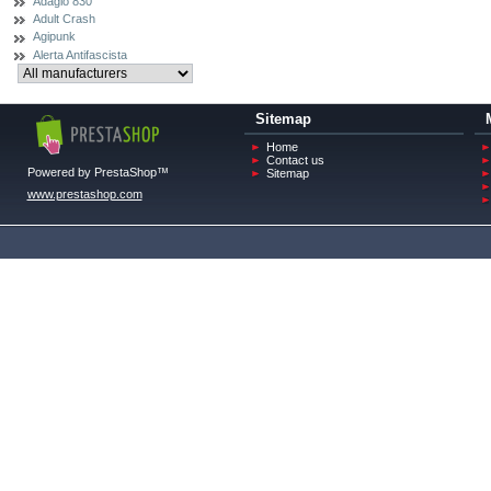
Adagio 830
Adult Crash
Agipunk
Alerta Antifascista
Sitemap
Home
Contact us
Powered by PrestaShop™
Sitemap
www.prestashop.com