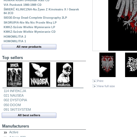
HUMAN RIGHTS-Human Rats CD
V/A Punkstok 1980-1989 CD
ŚMIERĆ KLINICZNA-Na Żywo Z Kinoteatru X / Gwarek
84 2CD
SIEGE-Drop Dead-Complete Discography 2LP
SKORUP/A-Nie Ma Nic Przede Mną LP
KMKZ-Szóste Wielkie Wymieranie LP
KMKZ-Szóste Wielkie Wymieranie CD
HOMOMILITIA 2
HOMOMILITIA 1
All new products
Top sellers
Print
View full size
114 INFEKCJA
021 NAUSEA
002 DYSTOPIA
050 DOOM
091 SKITSYSTEM
All best sellers
Manufacturers
Active