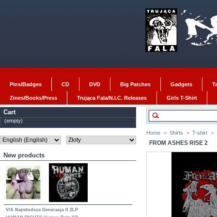
Pins/Badges
CD
DVD
Big Patches
Gadgets
T
Zines/Books/Press
Trująca Fala/N.I.C. Releases
Girls T-Shirt
Cart
(empty)
Home
>
Shirts
>
T-shirt
>
FROM ASHES RISE 2
New products
V/A Najmłodsza Generacja II 2LP